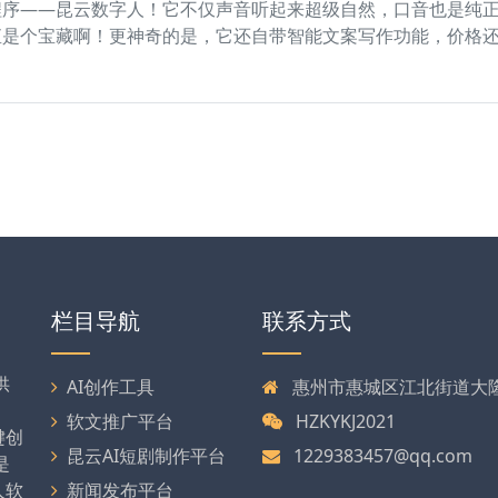
程序——昆云数字人！它不仅声音听起来超级自然，口音也是纯
直是个宝藏啊！更神奇的是，它还自带智能文案写作功能，价格
栏目导航
联系方式
供
AI创作工具
惠州市惠城区江北街道大隆大
软文推广平台
HZKYKJ2021
键创
昆云AI短剧制作平台
1229383457@qq.com
是
人软
新闻发布平台