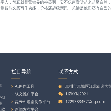
数字人，简直就是营销界的神器啊！它不仅声音听起来超级自然
自带智能文案写作功能，价格还超级亲民，关键是他们还有自己
栏目导航
联系方式
供
AI创作工具
惠州市惠城区江北街道大隆大
软文推广平台
HZKYKJ2021
键创
昆云AI短剧制作平台
1229383457@qq.com
是
人软
新闻发布平台