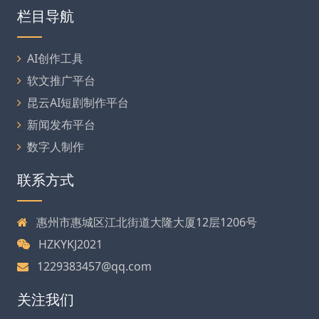
栏目导航
AI创作工具
软文推广平台
昆云AI短剧制作平台
新闻发布平台
数字人制作
联系方式
惠州市惠城区江北街道大隆大厦12层1206号
HZKYKJ2021
1229383457@qq.com
关注我们