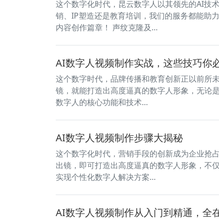
这个数字化时代，昆云数字人以其领先的AI技
销、IP塑造还是教育培训，我们的服务都能助
内容创作篇章！ 声纹克隆及…
AI数字人视频制作实战，这些技巧你
这个数字时代，品牌传播和教育创新正以前所
镜，就能打造出高度逼真的数字人形象，无论是
数字人的核心功能和技术…
AI数字人视频制作步骤大揭秘
这个数字化时代，营销手段的创新成为企业抢占
出镜，即可打造出高度逼真的数字人形象，不
实现个性化数字人解决方案…
AI数字人视频制作从入门到精通，全