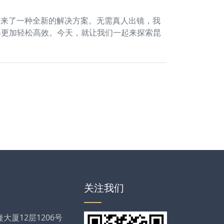
带来了一种全新的解决方案。无需真人出镜，我
得更加轻松高效。今天，就让我们一起来探索昆
关注我们
厦12层1206号