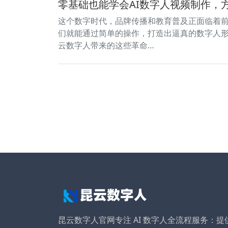
零基础也能学会AI数字人视频制作，
这个数字时代，品牌传播和教育普及正面临着前
们就能通过简单的操作，打造出逼真的数字人
云数字人带来的这些革命…
昆云数字人官网专注 AI 数字人全流程服务：提