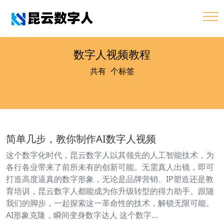
数字人视频教程
共有
2
个标签
简单几步，教你制作AI数字人视频
这个数字化时代，昆云数字人以其领先的人工智能技术，为
各行各业带来了前所未有的创新可能。无需真人出镜，即可
打造高度逼真的数字形象，无论是品牌营销、IP塑造还是教
育培训，昆云数字人都能成为你升级转型的得力助手。跟随
我们的脚步，一起探索这一革命性的技术，解锁无限可能。
AI形象克隆，瞬间变身数字达人 这个数字…