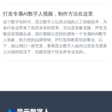
打造专属AI数字人视频，制作方法在这里
这个数字化时代，昆云数字人以其尖端的人工智能技术，为
各行各业带来了前所未有的变革。无论是形象克隆、声音克
隆还是视频合成，我们都能让您轻松拥有一个专属的AI数字
人形象，助力您的品牌营销、IP打造和教育培训事业。以
下，就让我们一探究竟，看看昆云数字人如何让您在无需真
人出镜的情况下，也能实现个性化和专业化的…