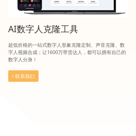
AI数字人克隆工具
超低价格的一站式数字人形象克隆定制、声音克隆、数
字人视频合成；让1600万带货达人，都可以拥有自己的
数字人分身！
联系我们