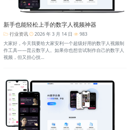
新手也能轻松上手的数字人视频神器
行业资讯
2026 年 3 月 14 日
983
大家好，今天我要给大家安利一个超级好用的数字人视频制
作工具——昆云数字人。如果你也想尝试制作自己的数字人
视频，但又担心技…