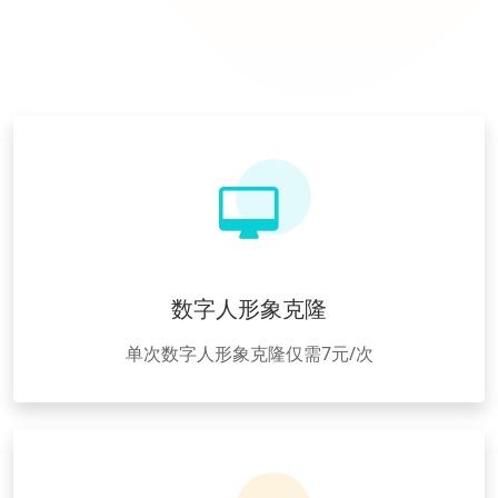
数字人形象克隆
单次数字人形象克隆仅需7元/次