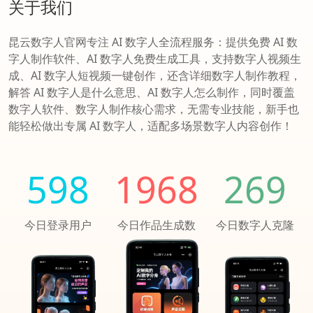
关于我们
昆云数字人官网专注 AI 数字人全流程服务：提供免费 AI 数
字人制作软件、AI 数字人免费生成工具，支持数字人视频生
成、AI 数字人短视频一键创作，还含详细数字人制作教程，
解答 AI 数字人是什么意思、AI 数字人怎么制作，同时覆盖
数字人软件、数字人制作核心需求，无需专业技能，新手也
能轻松做出专属 AI 数字人，适配多场景数字人内容创作！
598
1968
269
今日登录用户
今日作品生成数
今日数字人克隆