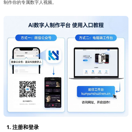
制作你的专属数字人视频。
1. 注册和登录