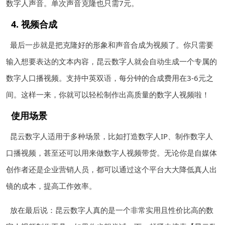
数字人声音。单次声音克隆也只需7元。
4. 视频合成
最后一步就是把克隆好的形象和声音合成为视频了。你只需要
输入想要表达的文本内容，昆云数字人就会自动生成一个专属的
数字人口播视频。支持中英双语，每分钟的合成费用在3-6元之
间。这样一来，你就可以轻松制作出高质量的数字人视频啦！
使用场景
昆云数字人适用于多种场景，比如打造数字人IP、制作数字人
口播视频，甚至还可以用来做数字人视频带货。无论你是自媒体
创作者还是企业营销人员，都可以通过这个平台大大降低真人出
镜的成本，提高工作效率。
放在最后说：昆云数字人真的是一个非常实用且性价比高的数