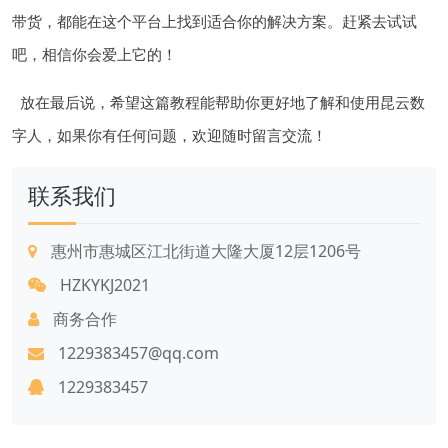
带货，都能在这个平台上找到适合你的解决方案。赶紧去试试
吧，相信你会爱上它的！
放在最后说，希望这篇教程能帮助你更好地了解和使用昆云数
字人，如果你有任何问题，欢迎随时留言交流！
联系我们
惠州市惠城区江北街道大隆大厦12层1206号
HZKYKJ2021
商务合作
1229383457@qq.com
1229383457