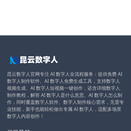
昆云数字人官网专注 AI 数字人全流程服务：提供免费 AI
数字人制作软件、AI 数字人免费生成工具，支持数字人
视频生成、AI 数字人短视频一键创作，还含详细数字人
制作教程，解答 AI 数字人是什么意思、AI 数字人怎么制
作，同时覆盖数字人软件、数字人制作核心需求，无需专
业技能，新手也能轻松做出专属 AI 数字人，适配多场景
数字人内容创作！