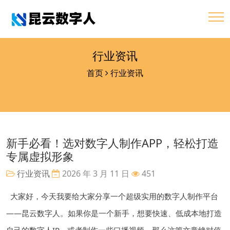
行业资讯
首页
行业资讯
新手必看！选对数字人制作APP，轻松打造
专属虚拟形象
行业资讯
2026 年 3 月 11 日
451
大家好，今天我要给大家分享一个超级实用的数字人制作平台
——昆云数字人。如果你是一个新手，想要快速、低成本地打造