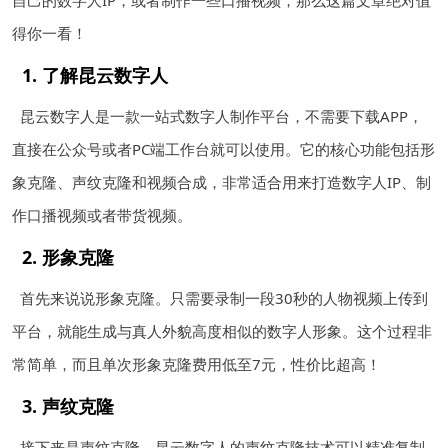
自己的数字人IP，或者制作一些口播视频，那么这篇文章绝对值
得你一看！
1. 了解昆云数字人
昆云数字人是一款一站式数字人制作平台，不需要下载APP，
直接在公众号或者PC端工作台就可以使用。它的核心功能包括形
象克隆、声纹克隆和视频合成，非常适合用来打造数字人IP、制
作口播视频或者带货视频。
2. 形象克隆
首先来说说形象克隆。只需要录制一段30秒的人物视频上传到
平台，就能生成与真人外貌高度相似的数字人形象。这个过程非
常简单，而且单次形象克隆费用低至7元，性价比超高！
3. 声纹克隆
接下来是声纹克隆。昆云数字人的声纹克隆技术可以精准复制