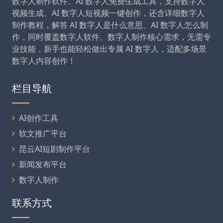
数字人制作软件、AI 数字人免费生成工具，支持数字人
视频生成、AI 数字人短视频一键创作，还含详细数字人
制作教程，解答 AI 数字人是什么意思、AI 数字人怎么制
作，同时覆盖数字人软件、数字人制作核心需求，无需专
业技能，新手也能轻松做出专属 AI 数字人，适配多场景
数字人内容创作！
栏目导航
AI创作工具
软文推广平台
昆云AI短剧制作平台
新闻发布平台
数字人制作
联系方式