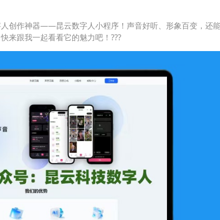
字人创作神器——昆云数字人小程序！声音好听、形象百变，还
来跟我一起看看它的魅力吧！??️?